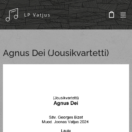
LP Vatjus
Agnus Dei (Jousikvartetti)