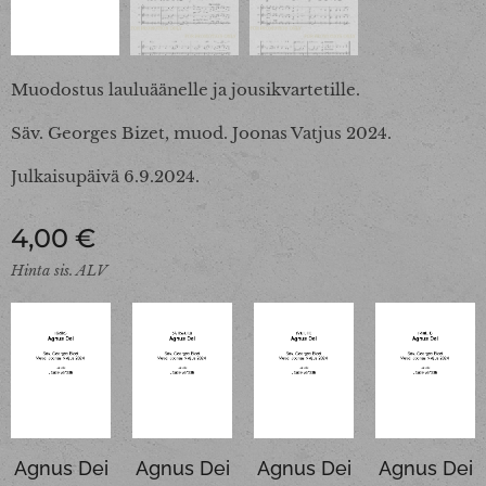
Muodostus lauluäänelle ja jousikvartetille.
Säv. Georges Bizet, muod. Joonas Vatjus 2024.
Julkaisupäivä 6.9.2024.
4,00
€
Hinta sis. ALV
Agnus Dei
Agnus Dei
Agnus Dei
Agnus Dei