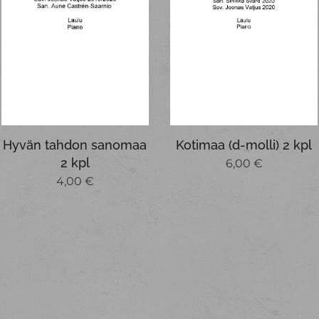
Hyvän tahdon sanomaa
Kotimaa (d-molli) 2 kpl
2 kpl
6,00
€
4,00
€