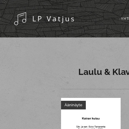
LP Vatjus
YHT
Laulu & Kla
Ääninäyte