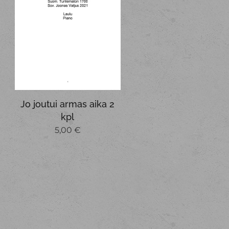
Jo joutui armas aika 2
kpl
5,00
€