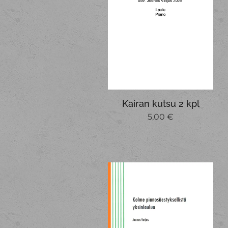
Kairan kutsu 2 kpl
5,00
€