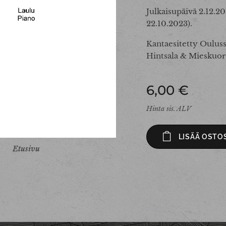
Julkaisupäivä 2.12.20
22.10.2023).
Kantaesitetty Ouluss
Hintsala & Mieskuor
6,00
€
Hinta sis. ALV
LISÄÄ OSTO
otimaa (d-molli)
Takasivu
Etusivu