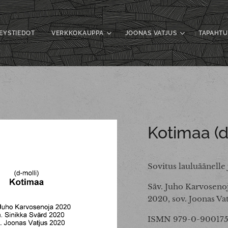
EYSTIEDOT
VERKKOKAUPPA
JOONAS VATJUS
TAPAHT
Kotimaa (d
Sovitus lauluäänelle 
Säv. Juho Karvosenoj
2020, sov. Joonas Va
ISMN 979-0-900175