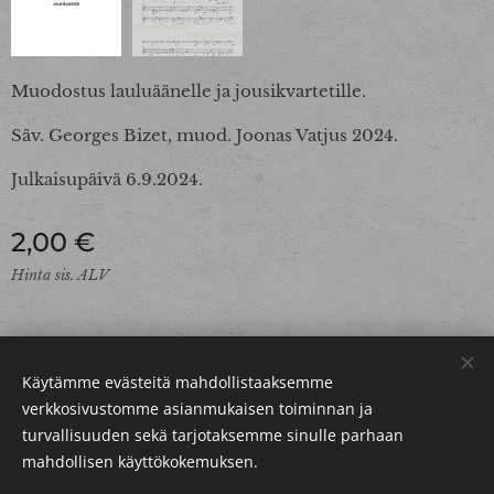
Muodostus lauluäänelle ja jousikvartetille.
Säv. Georges Bizet, muod. Joonas Vatjus 2024.
Julkaisupäivä 6.9.2024.
2,00
€
Hinta sis. ALV
Käytämme evästeitä mahdollistaaksemme
Verkkokaupan
käyttöehdot
verkkosivustomme asianmukaisen toiminnan ja
turvallisuuden sekä tarjotaksemme sinulle parhaan
Evästeet
Copyright © LP
Vatjus
mahdollisen käyttökokemuksen.