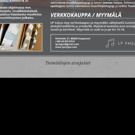
Toimitilojen avajaiset