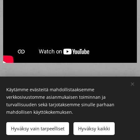
Käytämme evästeitä mahdollistaaksemme
Verkkokaupan
käyttöehdot
verkkosivustomme asianmukaisen toiminnan ja
turvallisuuden sekä tarjotaksemme sinulle parhaan
Evästeet
Copyright © LP
Vatjus
mahdollisen käyttökokemuksen.
Hyväksy vain tarpeelliset
Hyväksy kaikki
LISÄÄ OSTOSKORIIN