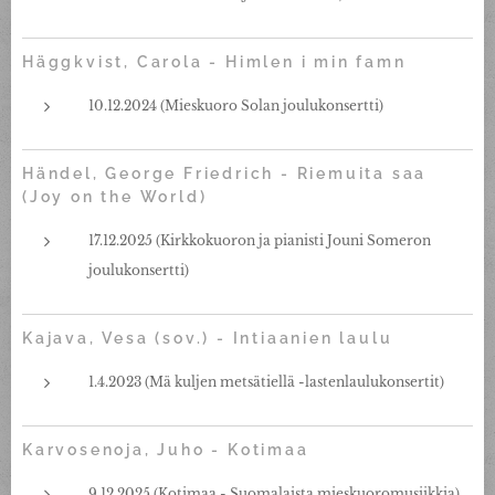
Häggkvist, Carola - Himlen i min famn
10.12.2024 (Mieskuoro Solan joulukonsertti)
Händel, George Friedrich - Riemuita saa
(Joy on the World)
17.12.2025 (Kirkkokuoron ja pianisti Jouni Someron
joulukonsertti)
Kajava, Vesa (sov.) - Intiaanien laulu
1.4.2023 (Mä kuljen metsätiellä -lastenlaulukonsertit)
Karvosenoja, Juho - Kotimaa
9.12.2025 (Kotimaa - Suomalaista mieskuoromusiikkia)