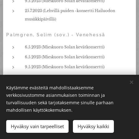
9.5.2023 (Mieskuoro Solan kevätkonsertti)
25.7.2023 (Lehvillä puiden -konsertti Hailuodon
musiikkipäivillä)
Palmgren, Selim
(sov.) - Venehessä
6.5.2023 (Mieskuoro Solan kevätkonsertti)
6.5.2023 (Mieskuoro Solan kevätkonsertti)
9.5.2023 (Mieskuoro Solan kevätkonsertti)
25.7.2023 (Lehvillä puiden -konsertti Hailuodon
musiikkipäivillä)
Käytämme evästeitä mahdollistaaksemme
verkkosivustomme asianmukaisen toiminnan ja
turvallisuuden sekä tarjotaksemme sinulle parhaan
Pentti, Vesa - Etsin joulun hiljaisuutta
mahdollisen käyttökokemuksen.
9.12.2025 (Kotimaa - Suomalaista mieskuoromusiikkia)
Hyväksy vain tarpeelliset
Hyväksy kaikki
Pohjanmies, Juhani - Enkelien joululaulu