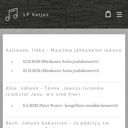
LP Vatjus
Aaltonen, Ilkka - Maailma jääkukkien takana
12.12.2023 (Mieskuoro Solan joulukonsertti)
10.12.2024 (Mieskuoro Solan joulukonsertti)
Ahle, Johann - Tänne, Jeesus tulimme
(Liebster Jesu, wir sind hier)
8.11.2022 (Pater Noster -hengellisen musiikin konsertti)
Bach, Johann Sebastian - Jo päättyy tie